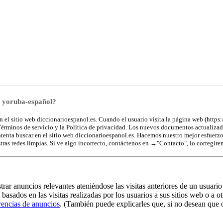
o yoruba-español?
el sitio web diccionarioespanol.es. Cuando el usuario visita la página web (https:/
 Términos de servicio y la Política de privacidad. Los nuevos documentos actualizad
intenta buscar en el sitio web diccionarioespanol.es. Hacemos nuestro mejor esfuerz
ras redes limpias. Si ve algo incorrecto, contáctenos en →
"Contacto"
, lo corregire
ar anuncios relevantes ateniéndose las visitas anteriores de un usuario 
asados en las visitas realizadas por los usuarios a sus sitios web o a ot
rencias de anuncios
. (También puede explicarles que, si no desean que o