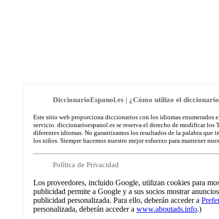
DiccionarioEspanol.es | ¿Cómo utilizo el diccionari
Este sitio web proporciona diccionarios con los idiomas enumerados en 
servicio. diccionarioespanol.es se reserva el derecho de modificar los
diferentes idiomas. No garantizamos los resultados de la palabra que 
los niños. Siempre hacemos nuestro mejor esfuerzo para mantener nuest
Política de Privacidad
Los proveedores, incluido Google, utilizan cookies para mostr
publicidad permite a Google y a sus socios mostrar anuncios b
publicidad personalizada. Para ello, deberán acceder a
Prefe
personalizada, deberán acceder a
www.aboutads.info
.)